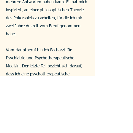
mehrere Antworten haben kann. Es hat mich
inspiriert, an einer philosophischen Theorie
des Pokerspiels zu arbeiten, für die ich mir
zwei Jahre Auszeit vom Beruf genommen
habe.
Vom Hauptberuf bin ich Facharzt für
Psychiatrie und Psychotherapeutische
Medizin. Der letzte Teil bezieht sich darauf,
dass ich eine psychotherapeutische
Ausbildung mit Schwerpunkt auf
Verhaltenstherapie durchlaufen habe. Meine
erste Berufserfahrung als Psychiater habe ich
in Deutschland in der Nähe von Berlin
gesammelt. Abgeschlossen habe ich meine
Facharztausbildung jedoch in meiner Heimat
Österreich. Der Beruf hat mir aufgezeigt, wie